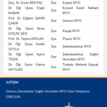
Doç. Dr. Ersan BEKTAŞ
Üye
Espiye MYO
Dr. Öğr. Üyesi Engin
Eynesil Kamil Nalbant
Üye
KABAN
MYO
Prof. Dr. Çiğdem ŞAHİN
Üye
Giresun MYO
ÇAKIR
Dr. Öğr. Üyesi İlknur
Üye
Keşap MYO
KOÇAK ŞEN
Prof. Dr. Tayfun ARSLAN
Üye
Piraziz MYO
Dr. Öğr. Üyesi Serdar
Üye
Şebinkarahisar MYO
SOYLU
Dr. Öğr. Üyesi Aşkın
Şebinkarahisar Sağlık
Üye
TEKİN
Hizmetleri MYO
Dr. Öğr. Üyesi Fatma
Tirebolu Mehmet Bayrak
Üye
AKYILDIZ
MYO
İLETIŞIM
Giresun Üniversitesi Sağlık Hizmetleri MYO Güre Yerleşkesi
GİRESUN