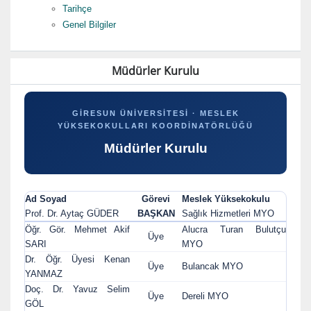
Tarihçe
Genel Bilgiler
Müdürler Kurulu
GIRESUN ÜNIVERSITESI · MESLEK
YÜKSEKOKULLARI KOORDINATÖRLÜĞÜ
Müdürler Kurulu
Ad Soyad
Görevi
Meslek Yüksekokulu
Prof. Dr. Aytaç GÜDER
BAŞKAN
Sağlık Hizmetleri MYO
Öğr. Gör. Mehmet Akif
Alucra Turan Bulutçu
Üye
SARI
MYO
Dr. Öğr. Üyesi Kenan
Üye
Bulancak MYO
YANMAZ
Doç. Dr. Yavuz Selim
Üye
Dereli MYO
GÖL