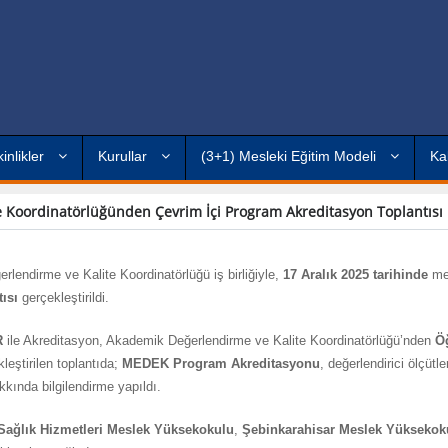
kinlikler
Kurullar
(3+1) Mesleki Eğitim Modeli
Ka
te Koordinatörlüğünden Çevrim İçi Program Akreditasyon Toplantısı
lendirme ve Kalite Koordinatörlüğü iş birliğiyle,
17 Aralık 2025 tarihinde
me
ısı
gerçekleştirildi.
R
ile Akreditasyon, Akademik Değerlendirme ve Kalite Koordinatörlüğü’nden
Öğ
leştirilen toplantıda;
MEDEK Program Akreditasyonu
, değerlendirici ölçütler
kkında bilgilendirme yapıldı.
Sağlık Hizmetleri Meslek Yüksekokulu
,
Şebinkarahisar Meslek Yüksekok