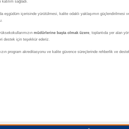
ri katılım sağladı.
a eşgüdüm içerisinde yürütülmesi, kalite odaklı yaklaşımın güçlendirilmesi ve
u.
 yüksekokullarımızın
müdürlerine başta olmak üzere
, toplantıda yer alan yö
ri destek için teşekkür ederiz.
ızın program akreditasyonu ve kalite güvence süreçlerinde rehberlik ve dest