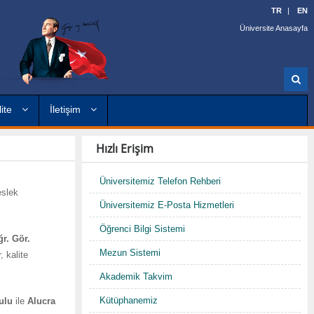
TR
EN
Üniversite Anasayfa
A
r
a
lite
İletişim
Hızlı Erişim
Üniversitemiz Telefon Rehberi
slek
Üniversitemiz E-Posta Hizmetleri
Öğrenci Bilgi Sistemi
r. Gör.
Mezun Sistemi
, kalite
Akademik Takvim
Kütüphanemiz
ulu
ile
Alucra